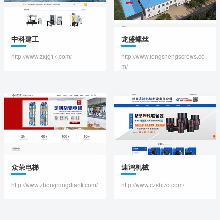
中科建工
龙盛螺丝
http://www.zkjg17.com/
http://www.longshengscrews.co
m/
众荣电梯
速鸿机械
http://www.zhongrongdianti.com/
http://www.czshlzq.com/