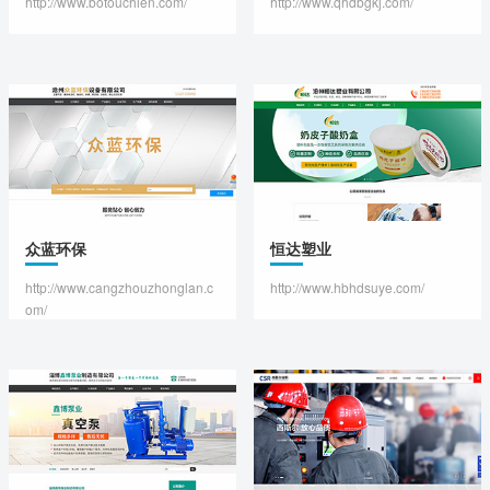
http://www.botouchien.com/
http://www.qhdbgkj.com/
众蓝环保
恒达塑业
http://www.cangzhouzhonglan.c
http://www.hbhdsuye.com/
om/