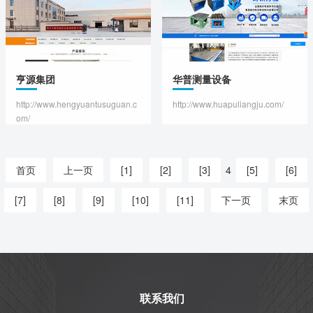
亨源集团
华普测量设备
http://www.hengyuantusuguan.c
http://www.huapuliangju.com/
om/
首页
上一页
[1]
[2]
[3]
4
[5]
[6]
[7]
[8]
[9]
[10]
[11]
下一页
末页
联系我们