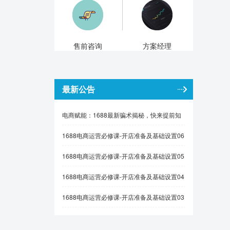
售前咨询
方案经理
最新公告
电商赋能：1688最新骗术揭秘，快来提前知
晓！
1688电商运营必修课-开店准备及基础设置06
1688电商运营必修课-开店准备及基础设置05
1688电商运营必修课-开店准备及基础设置04
1688电商运营必修课-开店准备及基础设置03