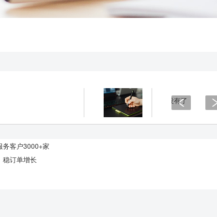
上一篇：没有了
下一篇：
务客户3000+家
、稳订单增长