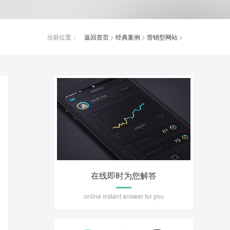
当前位置：
返回首页
>
经典案例
>
营销型网站
>
在线即时为您解答
online instant answer for you