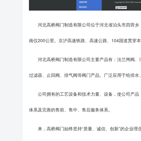
河北高桥阀门制造有限公司位于河北省泊头市四营乡
南仅200公里。京沪高速铁路、高速公路、104国道贯
河北高桥阀门制造有限公司主要产品有：法兰闸阀、
过滤器、止回阀、排气阀等阀门产品。广泛应用于给排水
公司拥有的工艺设备和技术力量、设备，使公司产品
体系及完善的售前、售中、售后服务体系。
来，高桥阀门始终坚持“质量、诚信、创新”的企业理