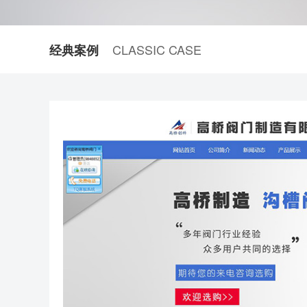
CLASSIC CASE
经典案例