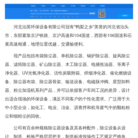
河北泊英环保设备有限公司冠有"鸭梨之乡"美誉的河北省泊头
市，东部紧靠京沪铁路、京沪高速和104国道，西部有106国道和石
黄高速相通，地理位置优越，交通输便利。
现产品包括布袋除尘器、单机除尘器、锅炉除尘器、旋风除尘
器、滤筒除尘器、矿山除尘器、木工除尘器、电捕焦油器、等离子
净化器、UV光氧净化器、活性炭吸附箱、焊烟净化器、催化燃烧设
备、除尘器布袋、除尘器骨架、输送设备、电磁脉冲阀、星型卸料
器、粉尘加湿机系列产品，并可以依据客户车间工况的差异，设计
出适合现场的环保设备，满足不同客户的个性化需求。广泛用于大
中小型企业，如化工、电业、冶金、沥青拌和机等废气中的颗粒粉
尘和细粉尘的回收。
公司有百余种规格除尘器设备及其各种配件，除尘设备从设
计、制造、检验严格层层把关，制造标准按操作工艺规定严格执