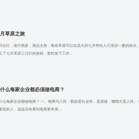
月草原之旅
月出行，南方雨多，海边太热，唯有草原可以在流火的七月带给人们清凉一夏的快乐。
上了七月草原三日行的旅程，暂时放下工作...
什么每家企业都必须做电商？
什么每家企业都做电商？ 一、电商与人性：勤奋是社会性，是道德，懒惰才是人性。
便宜的人，远远没有看到电商更本质...