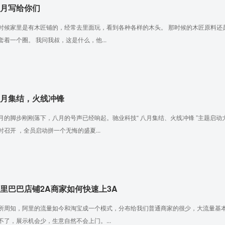
月写给你们
时候家里是有木匠铺的，经常去里面玩，看到各种各样的木头。 那时候的木匠原料还
套着一个圈。 我问我叔，这是什么，他...
月集结，火线冲锋
月的脚步刚刚落下，八月的号声已经响起。驰业科技“ 八月集结、火线冲锋 ”主题启
时召开 ，全员启动拼一个无悔的盛夏...
里巴巴店铺2A商家如何快速上3A
所周知，阿里的流量如今和淘宝成一个模式，分布给我们普通商家的很少，大流量基本
不了，展示机会少，生意自然不会上门。...