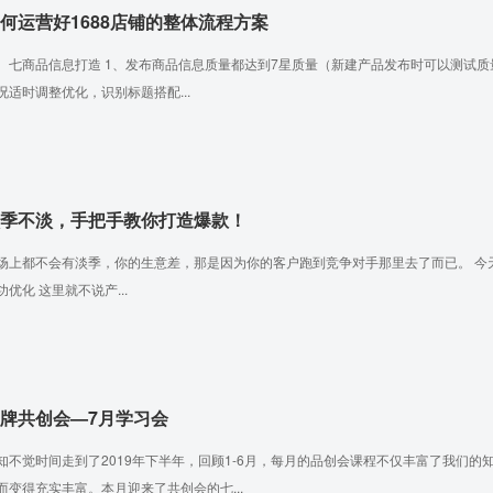
何运营好1688店铺的整体流程方案
、七商品信息打造 1、发布商品信息质量都达到7星质量（新建产品发布时可以测试质
况适时调整优化，识别标题搭配...
季不淡，手把手教你打造爆款！
场上都不会有淡季，你的生意差，那是因为你的客户跑到竞争对手那里去了而已。 今
功优化 这里就不说产...
牌共创会—7月学习会
知不觉时间走到了2019年下半年，回顾1-6月，每月的品创会课程不仅丰富了我们
而变得充实丰富。本月迎来了共创会的七...