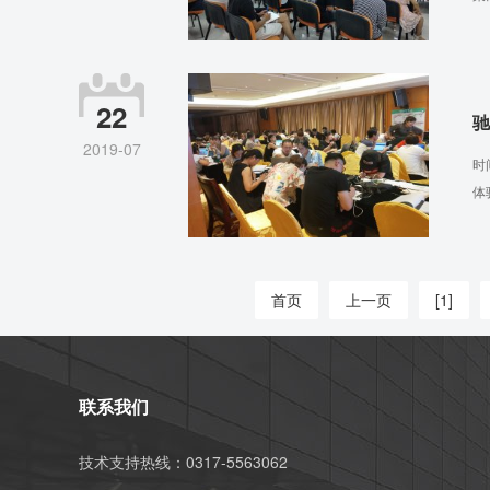
22
驰
2019-07
时
体
首页
上一页
[1]
联系我们
技术支持热线：0317-5563062